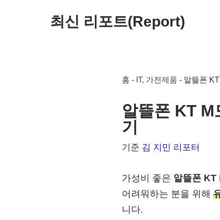
최신 리포트(Report)
콘
텐
츠
로
홈
-
IT, 가전제품
-
알뜰폰 K
건
너
알뜰폰 KT 
뛰
기
기
기준
김 지민 리포터
가성비 좋은
알뜰폰 KT
어려워하는 분을 위해
니다.