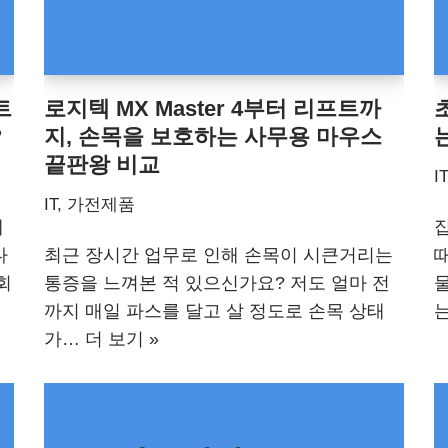
트
로지텍 MX Master 4부터 리프트까
?
지, 손목을 보호하는 사무용 마우스
끝판왕 비교
I
IT, 가전제품
게
집
다
최근 장시간 업무로 인해 손목이 시큰거리는
회
통증을 느껴본 적 있으신가요? 저도 얼마 전
까지 매일 파스를 달고 살 정도로 손목 상태
가…
더 보기 »