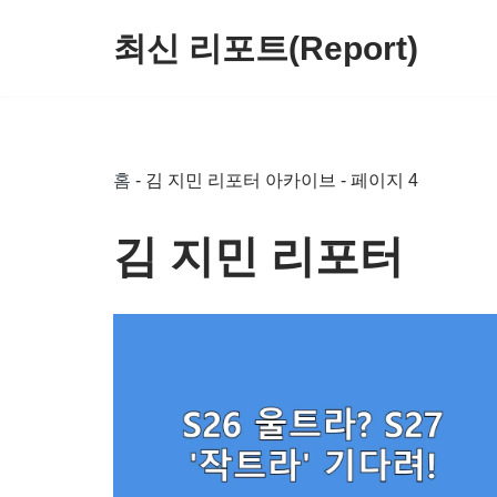
최신 리포트(Report)
콘
텐
츠
로
홈
-
김 지민 리포터 아카이브
-
페이지 4
건
너
김 지민 리포터
뛰
기