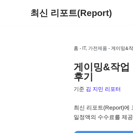
최신 리포트(Report)
콘
텐
츠
로
홈
-
IT, 가전제품
-
게이밍&작업
건
너
게이밍&작업 다
뛰
후기
기
기준
김 지민 리포터
최신 리포트(Report
일정액의 수수료를 제공