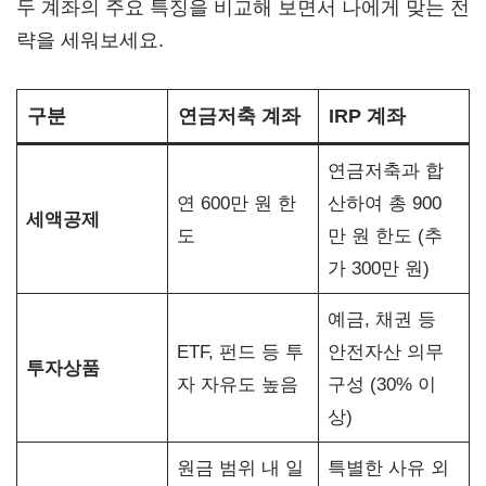
두 계좌의 주요 특징을 비교해 보면서 나에게 맞는 전
략을 세워보세요.
구분
연금저축 계좌
IRP 계좌
연금저축과 합
연 600만 원 한
산하여 총 900
세액공제
도
만 원 한도 (추
가 300만 원)
예금, 채권 등
ETF, 펀드 등 투
안전자산 의무
투자상품
자 자유도 높음
구성 (30% 이
상)
원금 범위 내 일
특별한 사유 외