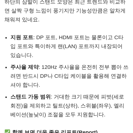
하단의 삼발이 스탠드 모양은 최근 트렌드와 비교하
면 살짝 구형 느낌이 풍기지만 기능성만큼은 알차게
채워져 있네요.
지원 포트
: DP 포트, HDMI 포트는 물론이고 C타
입 포트와 특이하게 랜(LAN) 포트까지 내장되어
있습니다.
주사율 제약
: 120Hz 주사율을 온전히 전부 뽑아 쓰
려면 반드시 DP나 C타입 케이블을 활용해 연결하
셔야 합니다.
스탠드 가동 범위
: 거대한 크기 때문에 피벗(세로
회전)을 제외하고 틸트(상하), 스위블(좌우), 엘리
베이션(높낮이) 조절을 모두 지원합니다.
함께 보면 더욱 좋은 리포트(Report)