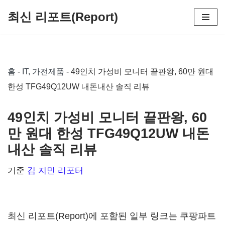
최신 리포트(Report)
콘
텐
츠
홈
-
IT, 가전제품
-
49인치 가성비 모니터 끝판왕, 60만 원대
로
한성 TFG49Q12UW 내돈내산 솔직 리뷰
건
너
49인치 가성비 모니터 끝판왕, 60
뛰
만 원대 한성 TFG49Q12UW 내돈
기
내산 솔직 리뷰
기준
김 지민 리포터
최신 리포트(Report)에 포함된 일부 링크는 쿠팡파트