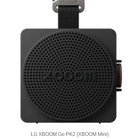
LG XBOOM Go PK2 (XBOOM Mini)