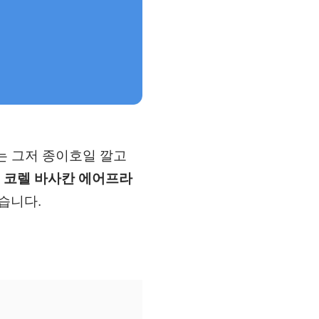
어는 그저 종이호일 깔고
에
코렐 바사칸 에어프라
습니다.