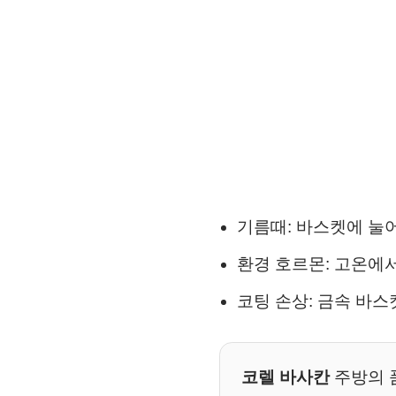
기름때: 바스켓에 눌
환경 호르몬: 고온에
코팅 손상: 금속 바
코렐 바사칸
주방의 