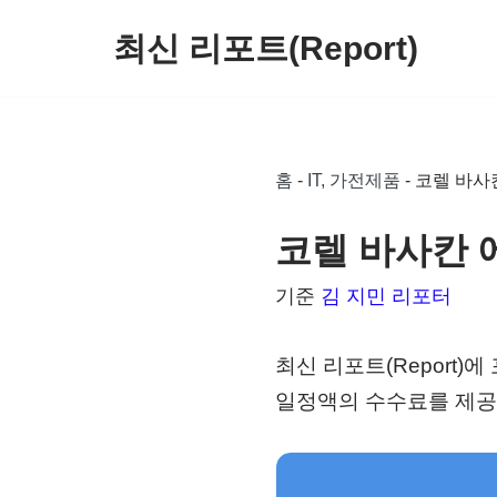
최신 리포트(Report)
콘
텐
츠
로
홈
-
IT, 가전제품
-
코렐 바사
건
너
코렐 바사칸 
뛰
기준
김 지민 리포터
기
최신 리포트(Report
일정액의 수수료를 제공