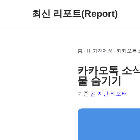
최신 리포트(Report)
콘
텐
츠
로
홈
-
IT, 가전제품
-
카카오톡 
건
너
카카오톡 소식
뛰
물 숨기기
기
기준
김 지민 리포터