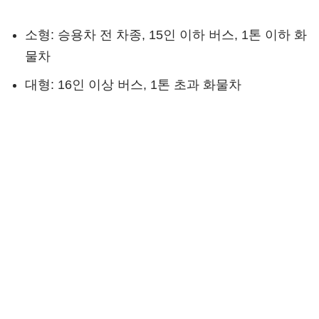
소형: 승용차 전 차종, 15인 이하 버스, 1톤 이하 화
물차
대형: 16인 이상 버스, 1톤 초과 화물차
알아두면 좋은 주차 꿀팁
공식 주차대행 발레파킹 서비스
: 바로 터미널로
이동하고 싶다면 추천! (추가 요금 발생)
셔틀버스 이용
: 장기주차장에서 여객터미널 간
5~16분 간격 운행 (소요시간 약 15분), 심야 시간