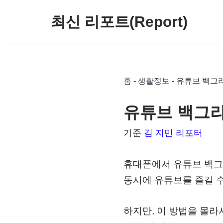
최신 리포트(Report)
콘
텐
츠
로
홈
-
생활정보
-
유튜브 백그라
건
너
유튜브 백그라
뛰
기준
김 지민 리포터
기
휴대폰에서 유튜브 백그
동시에 유튜브를 즐길 수
하지만, 이 방법을 몰라