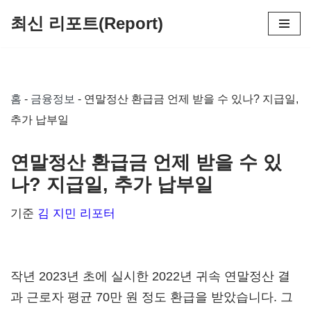
최신 리포트(Report)
콘
텐
츠
홈
-
금융정보
-
연말정산 환급금 언제 받을 수 있나? 지급일,
로
추가 납부일
건
너
연말정산 환급금 언제 받을 수 있
뛰
나? 지급일, 추가 납부일
기
기준
김 지민 리포터
작년 2023년 초에 실시한 2022년 귀속 연말정산 결
과 근로자 평균 70만 원 정도 환급을 받았습니다. 그