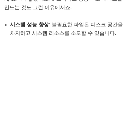
만드는 것도 그런 이유에서죠.
시스템 성능 향상
: 불필요한 파일은 디스크 공간을
차지하고 시스템 리소스를 소모할 수 있습니다.
오류 방지
: 손상된 파일이나 불완전한 설치 폴더는
잠재적인 오류의 원인이 될 수 있어요.
보안 강화
: 오래된 프로그램 잔재는 보안 취약점을
남길 가능성도 있습니다.
강제 삭제 시 꼭 기억해야 할 것들
rmdir
명령어를 사용할 때는 특히 신중해야 합니
다. 잘못된 경로를 입력하면 중요한 시스템 파일이나
개인 데이터를 한순간에 날려버릴 수 있기 때문이죠.