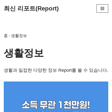
최신 리포트(Report)
콘
텐
츠
홈
-
생활정보
로
건
생활정보
너
뛰
기
생활과 밀접한 다양한 정보 Report를 볼 수 있습니다.