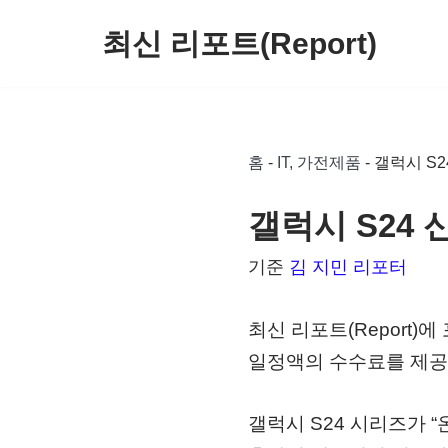
최신 리포트(Report)
콘
텐
츠
로
홈
-
IT, 가전제품
-
갤럭시 S2
건
너
갤럭시 S24 
뛰
기준
김 지민 리포터
기
최신 리포트(Report
일정액의 수수료를 제공
갤럭시 S24 시리즈가 