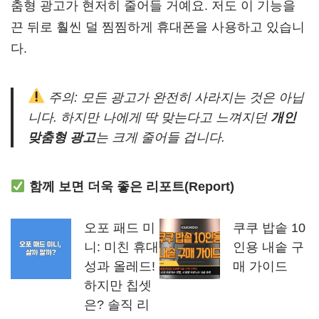
춤형 광고가 현저히 줄어들 거예요. 저도 이 기능을
끈 뒤로 훨씬 덜 찜찜하게 휴대폰을 사용하고 있습니
다.
주의: 모든 광고가 완전히 사라지는 것은 아닙
니다. 하지만 나에게 딱 맞는다고 느껴지던
개인
맞춤형 광고
는 크게 줄어들 겁니다.
함께 보면 더욱 좋은 리포트(Report)
오포 패드 미
쿠쿠 밥솥 10
니: 미친 휴대
인용 내솥 구
성과 올레드!
매 가이드
하지만 칩셋
은? 솔직 리