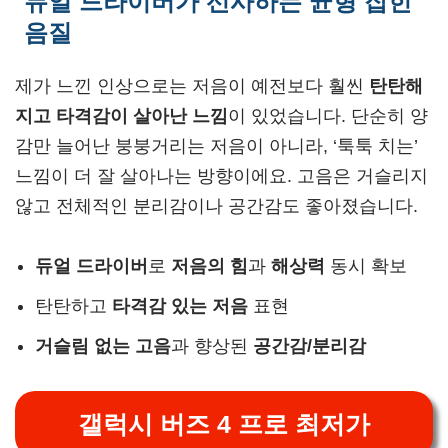
듀얼 드라이버가 선사하는 균형 잡힌
음질
제가 느낀 인상으로는 저음이 예전보다 훨씬
탄탄해
지고 타격감이 살아난 느낌
이 있었습니다. 단순히 양
감만 늘어난 붕붕거리는 저음이 아니라, ‘툭툭 치는’
느낌이 더 잘 살아나는 방향이에요. 고음은 거슬리지
않고 전체적인 분리감이나 공간감도 좋아졌습니다.
듀얼 드라이버
로
저음의 힘
과
해상력
동시 확보
탄탄하고
타격감 있는 저음
표현
거슬림 없는 고음
과 향상된
공간감/분리감
갤럭시 버즈 4 프로 최저가