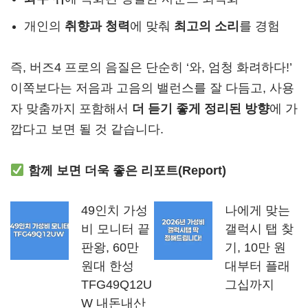
개인의
취향과 청력
에 맞춰
최고의 소리
를 경험
즉, 버즈4 프로의 음질은 단순히 ‘와, 엄청 화려하다!’
이쪽보다는 저음과 고음의 밸런스를 잘 다듬고, 사용
자 맞춤까지 포함해서
더 듣기 좋게 정리된 방향
에 가
깝다고 보면 될 것 같습니다.
함께 보면 더욱 좋은 리포트(Report)
49인치 가성
나에게 맞는
비 모니터 끝
갤럭시 탭 찾
판왕, 60만
기, 10만 원
원대 한성
대부터 플래
TFG49Q12U
그십까지
W 내돈내산