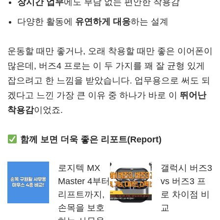
장시간 업무
에도 부담 없는 편안한 착용감
다양한 활동에
유연하게 대응
하는 설계
운동할 때만 좋거나, 오래 착용할 때만 좋은 이어폰이
많은데, 버즈4 프로는 이 두 가지를 꽤 잘 균형 있게
잡으려고 한 느낌을 받았습니다. 업무용으로 써도 되
겠다고 느낀 가장 큰 이유 중 하나가 바로 이
뛰어난
착용감
이었죠.
함께 보면 더욱 좋은 리포트(Report)
로지텍 MX
갤럭시 버즈3
Master 4부터
vs 버즈3 프
리프트까지,
로 차이점 비
손목을 보호
교